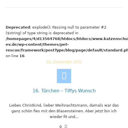
Deprecated
: explode(): Passing null to parameter #2
($string) of type string is deprecated in
/homepages/4/d13564768/htdocs/htdocs/www.katzenschu
ev.de/wp-content/themes/pet-
rescue/framework/postType/blog/page/default/standard.p
on line
16
16. Dezember 2021
16. Türchen – Tiffys Wunsch
Liebes Christkind, lieber Weihnachtsmann, damals war das
ganz schön fies mit den Blasensteinen. Aber jetzt bin ich
wieder fit und...
0