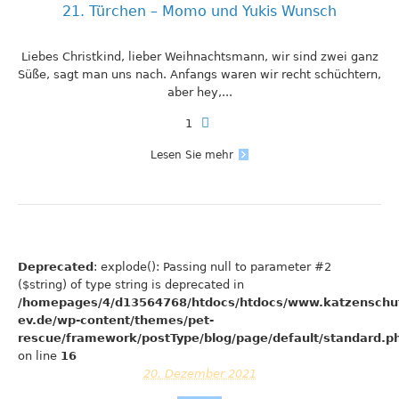
21. Türchen – Momo und Yukis Wunsch
Liebes Christkind, lieber Weihnachtsmann, wir sind zwei ganz
Süße, sagt man uns nach. Anfangs waren wir recht schüchtern,
aber hey,...
1
Lesen Sie mehr
Deprecated
: explode(): Passing null to parameter #2
($string) of type string is deprecated in
/homepages/4/d13564768/htdocs/htdocs/www.katzenschu
ev.de/wp-content/themes/pet-
rescue/framework/postType/blog/page/default/standard.p
on line
16
20. Dezember 2021