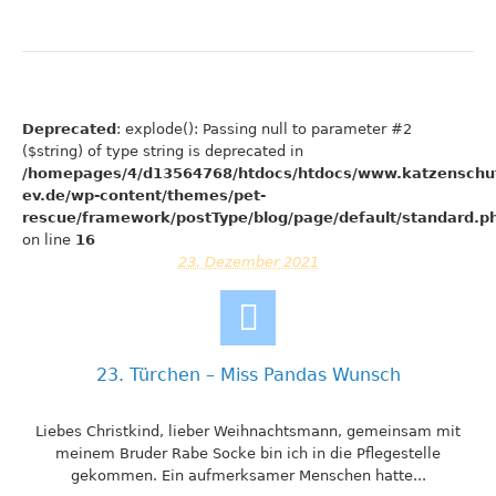
Deprecated
: explode(): Passing null to parameter #2
($string) of type string is deprecated in
/homepages/4/d13564768/htdocs/htdocs/www.katzenschu
ev.de/wp-content/themes/pet-
rescue/framework/postType/blog/page/default/standard.p
on line
16
23. Dezember 2021
23. Türchen – Miss Pandas Wunsch
Liebes Christkind, lieber Weihnachtsmann, gemeinsam mit
meinem Bruder Rabe Socke bin ich in die Pflegestelle
gekommen. Ein aufmerksamer Menschen hatte...