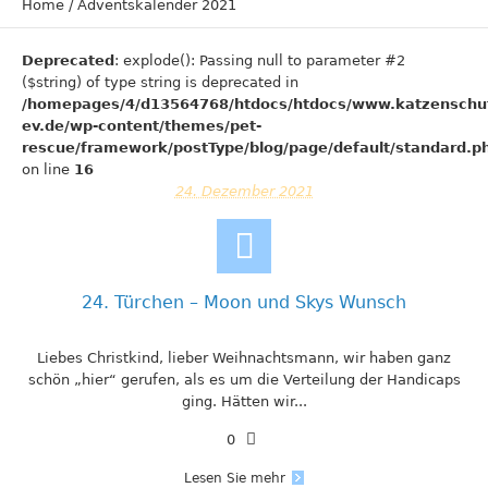
Home
/
Adventskalender 2021
Deprecated
: explode(): Passing null to parameter #2
($string) of type string is deprecated in
/homepages/4/d13564768/htdocs/htdocs/www.katzenschu
ev.de/wp-content/themes/pet-
rescue/framework/postType/blog/page/default/standard.p
on line
16
24. Dezember 2021
24. Türchen – Moon und Skys Wunsch
Liebes Christkind, lieber Weihnachtsmann, wir haben ganz
schön „hier“ gerufen, als es um die Verteilung der Handicaps
ging. Hätten wir...
0
Lesen Sie mehr