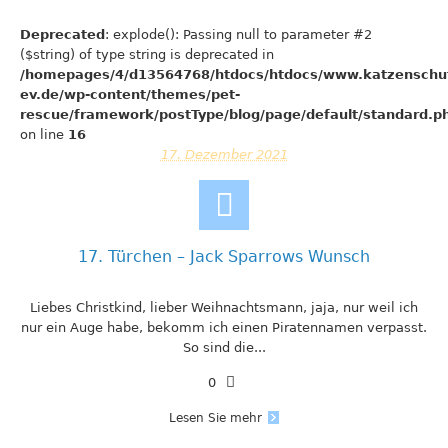
Deprecated
: explode(): Passing null to parameter #2
($string) of type string is deprecated in
/homepages/4/d13564768/htdocs/htdocs/www.katzenschu
ev.de/wp-content/themes/pet-
rescue/framework/postType/blog/page/default/standard.p
on line
16
17. Dezember 2021
17. Türchen – Jack Sparrows Wunsch
Liebes Christkind, lieber Weihnachtsmann, jaja, nur weil ich
nur ein Auge habe, bekomm ich einen Piratennamen verpasst.
So sind die...
0
Lesen Sie mehr