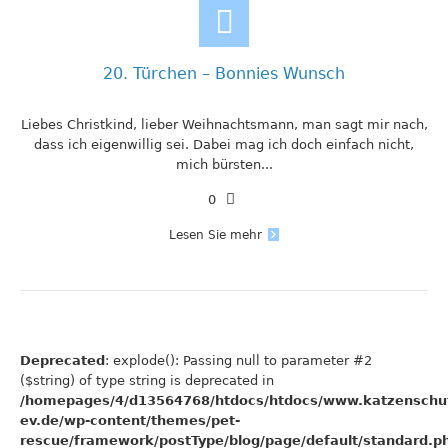
20. Türchen – Bonnies Wunsch
Liebes Christkind, lieber Weihnachtsmann, man sagt mir nach,
dass ich eigenwillig sei. Dabei mag ich doch einfach nicht,
mich bürsten...
0
Lesen Sie mehr
Deprecated
: explode(): Passing null to parameter #2
($string) of type string is deprecated in
/homepages/4/d13564768/htdocs/htdocs/www.katzenschu
ev.de/wp-content/themes/pet-
rescue/framework/postType/blog/page/default/standard.p