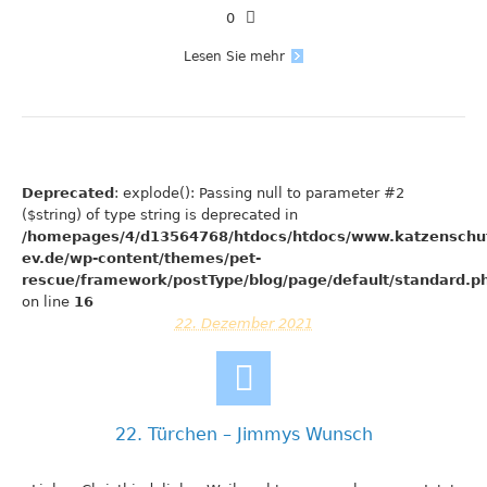
0
Lesen Sie mehr
Deprecated
: explode(): Passing null to parameter #2
($string) of type string is deprecated in
/homepages/4/d13564768/htdocs/htdocs/www.katzenschu
ev.de/wp-content/themes/pet-
rescue/framework/postType/blog/page/default/standard.p
on line
16
22. Dezember 2021
22. Türchen – Jimmys Wunsch