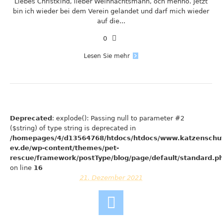
Liebes Christkind, lieber Weihnachtsmann, och menno. Jetzt
bin ich wieder bei dem Verein gelandet und darf mich wieder
auf die...
0
Lesen Sie mehr
Deprecated
: explode(): Passing null to parameter #2
($string) of type string is deprecated in
/homepages/4/d13564768/htdocs/htdocs/www.katzenschu
ev.de/wp-content/themes/pet-
rescue/framework/postType/blog/page/default/standard.p
on line
16
21. Dezember 2021