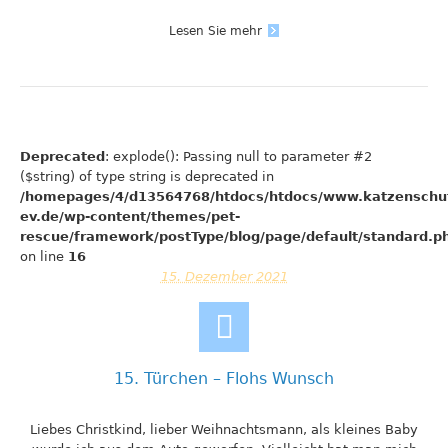
Lesen Sie mehr
Deprecated
: explode(): Passing null to parameter #2
($string) of type string is deprecated in
/homepages/4/d13564768/htdocs/htdocs/www.katzenschu
ev.de/wp-content/themes/pet-
rescue/framework/postType/blog/page/default/standard.p
on line
16
15. Dezember 2021
15. Türchen – Flohs Wunsch
Liebes Christkind, lieber Weihnachtsmann, als kleines Baby