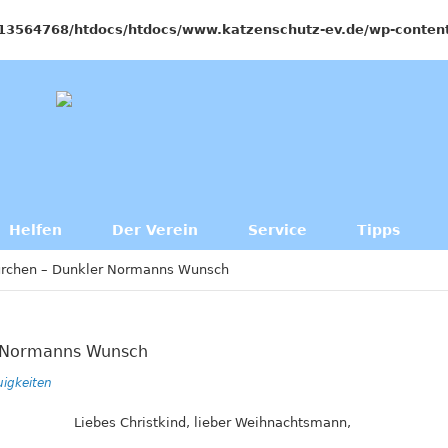
13564768/htdocs/htdocs/www.katzenschutz-ev.de/wp-content
Helfen
Der Verein
Service
Tipps
ürchen – Dunkler Normanns Wunsch
r Normanns Wunsch
igkeiten
Liebes Christkind, lieber Weihnachtsmann,