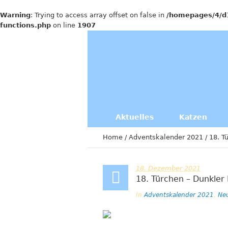
Warning
: Trying to access array offset on false in
/homepages/4/d
functions.php
on line
1907
Aktuelles
Katzen
Home
/
Adventskalender 2021
/
18. T
18. Dezember 2021
18. Türchen – Dunkle
In
Adventskalender 2021
,
Neu