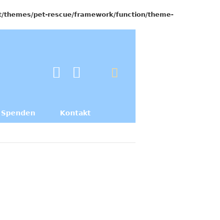
/themes/pet-rescue/framework/function/theme-
Spenden
Kontakt