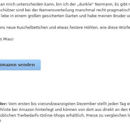
n mich unterscheiden kann, bin ich der „dunkle“ Normann. Es gibt 
chützer sind bei der Namensverteilung manchmal recht pragmatisch. 
ch lebe in einem großen gesicherten Garten und habe meinen Bruder 
ns neue Kuschelbettchen und etwas festere Höhlen, wie diese Würfe
es Miau!
 Amazon senden
der:
Vom ersten bis vierundzwanzigsten Dezember stellt jeden Tag e
liste bei Amazon hinterlegt und können von dort aus direkt an den 
blichen Tierbedarfs-Online-Shops erhältlich. Preise zu vergleichen l
?