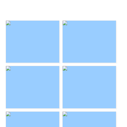
Charly & Milo
Gisi
Abbigail & Merlin
Kittenalarm