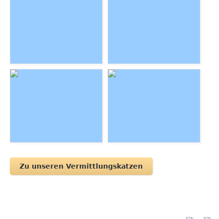
Melody & Hunyo
Findus
Mika & Milow
Lilly, Lucky, Gipsy &
Teddy
Zu unseren Vermittlungskatzen