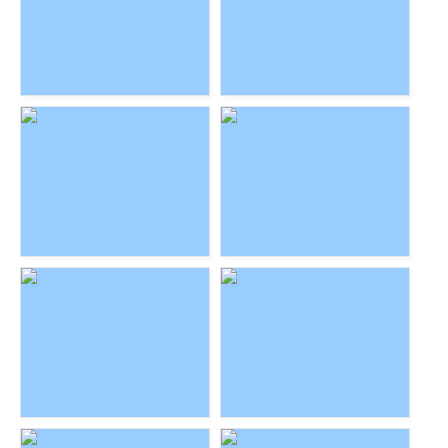
Pamuk
Mia & Charly
RESERVIERT
Pitschka & Nartia
Ruby und Benji
Lotta & Emmy
Cleo & Freya