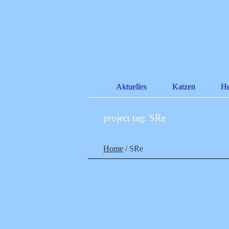
Aktuelles
Katzen
He
project tag
: SRe
Home
/
SRe