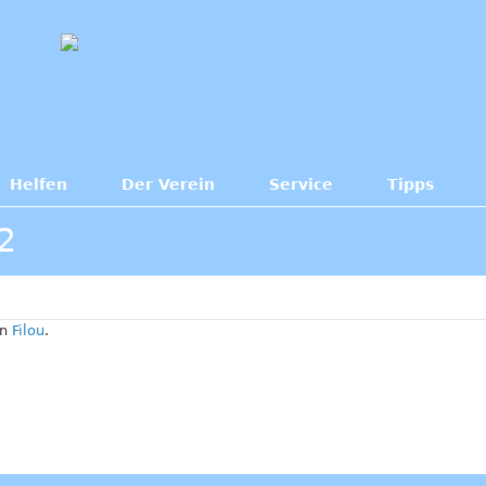
Helfen
Der Verein
Service
Tipps
2
in
Filou
.