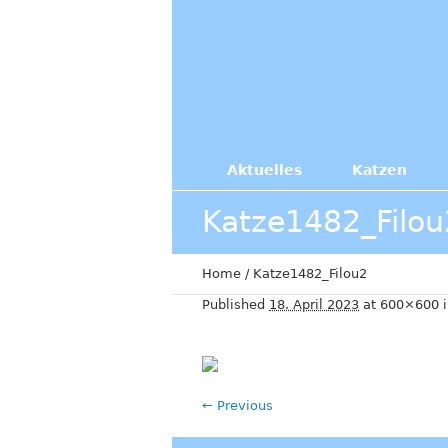
Aktuelles
Katzen
Katze1482_Filou
Home
/
Katze1482_Filou2
Published
18. April 2023
at 600×600 
← Previous