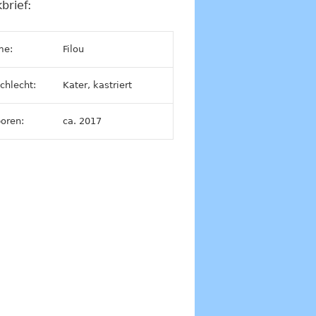
brief:
me:
Filou
chlecht:
Kater, kastriert
oren:
ca. 2017