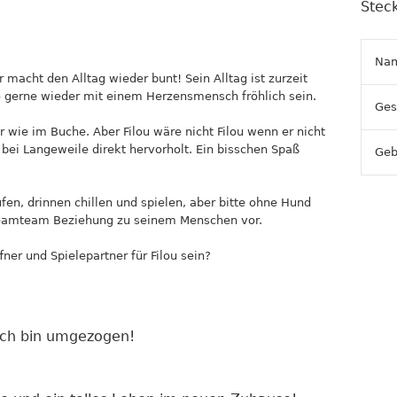
Steck
Na
er macht den Alltag wieder bunt! Sein Alltag ist zurzeit
o gerne wieder mit einem Herzensmensch fröhlich sein.
Ges
r wie im Buche. Aber Filou wäre nicht Filou wenn er nicht
bei Langeweile direkt hervorholt. Ein bisschen Spaß
Geb
en, drinnen chillen und spielen, aber bitte ohne Hund
 Dreamteam Beziehung zu seinem Menschen vor.
er und Spielepartner für Filou sein?
Ich bin umgezogen!