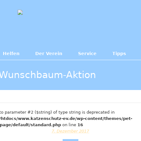
Helfen
Der Verein
Service
Tipps
: Wunschbaum-Aktion
 to parameter #2 ($string) of type string is deprecated in
htdocs/www.katzenschutz-ev.de/wp-content/themes/pet-
page/default/standard.php
on line
16
7. Dezember 2017