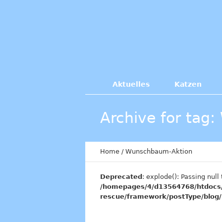
Aktuelles
Katzen
Archive for tag
Home
/
Wunschbaum-Aktion
Deprecated
: explode(): Passing null
/homepages/4/d13564768/htdocs/
rescue/framework/postType/blog/