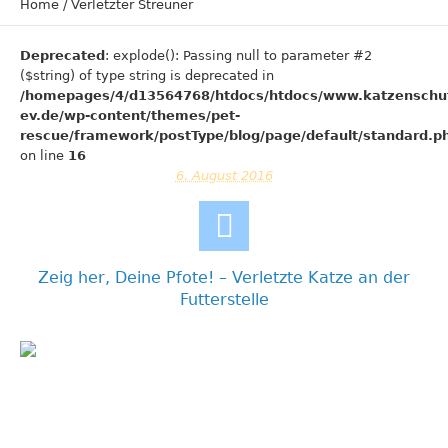
Home
/
Verletzter Streuner
Deprecated
: explode(): Passing null to parameter #2
($string) of type string is deprecated in
/homepages/4/d13564768/htdocs/htdocs/www.katzenschu
ev.de/wp-content/themes/pet-
rescue/framework/postType/blog/page/default/standard.p
on line
16
6. August 2016
Zeig her, Deine Pfote! – Verletzte Katze an der
Futterstelle