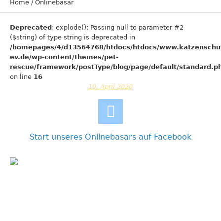
Home
/
Onlinebasar
Deprecated
: explode(): Passing null to parameter #2
($string) of type string is deprecated in
/homepages/4/d13564768/htdocs/htdocs/www.katzenschu
ev.de/wp-content/themes/pet-
rescue/framework/postType/blog/page/default/standard.p
on line
16
19. April 2020
Start unseres Onlinebasars auf Facebook