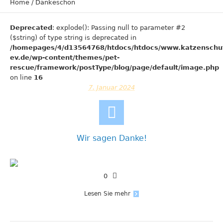
Home
/
Dankeschön
Deprecated
: explode(): Passing null to parameter #2
($string) of type string is deprecated in
/homepages/4/d13564768/htdocs/htdocs/www.katzenschu
ev.de/wp-content/themes/pet-
rescue/framework/postType/blog/page/default/image.php
on line
16
7. Januar 2024
Wir sagen Danke!
0
Lesen Sie mehr