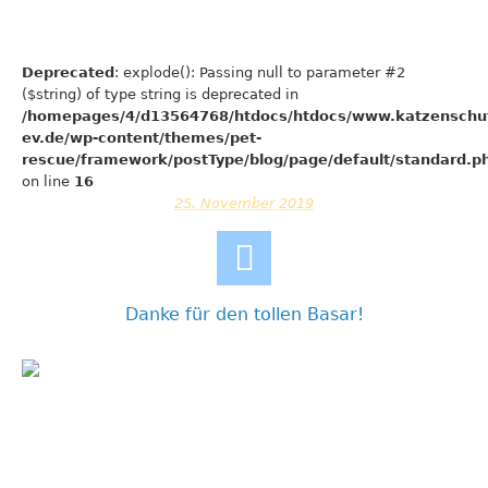
Deprecated
: explode(): Passing null to parameter #2
($string) of type string is deprecated in
/homepages/4/d13564768/htdocs/htdocs/www.katzenschu
ev.de/wp-content/themes/pet-
rescue/framework/postType/blog/page/default/standard.p
on line
16
25. November 2019
Danke für den tollen Basar!