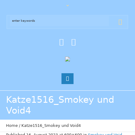
Katze1516_Smokey und
Void4
Home
/
Katze1516_Smokey und Void4
Published
16. August 2023
at 600×600 in
Smokey und Void
.