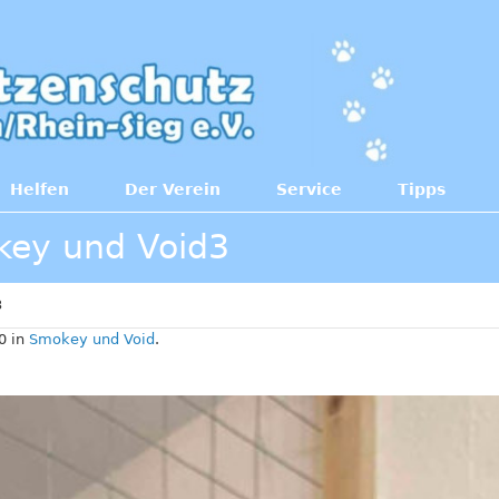
Helfen
Der Verein
Service
Tipps
ey und Void3
3
0 in
Smokey und Void
.