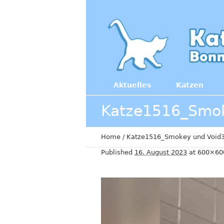
Aktuelles
Katzen
Katze1516_Smok
Home
/
Katze1516_Smokey und Void
Published
16. August 2023
at 600×60