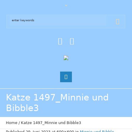
Katze 1497_Minnie und
Bibble3
Home
/
Katze 1497_Minnie und Bibble3
Published
29. Juni 2023
at 600×600 in
Minnie und Bibble
.