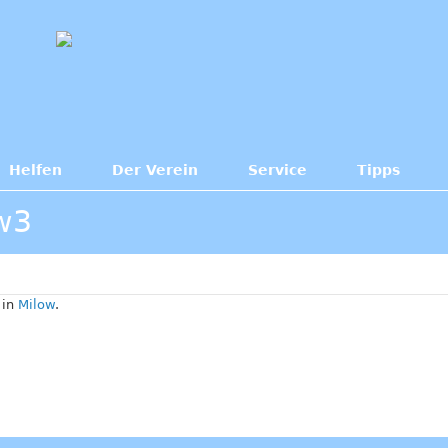
Helfen
Der Verein
Service
Tipps
w3
 in
Milow
.