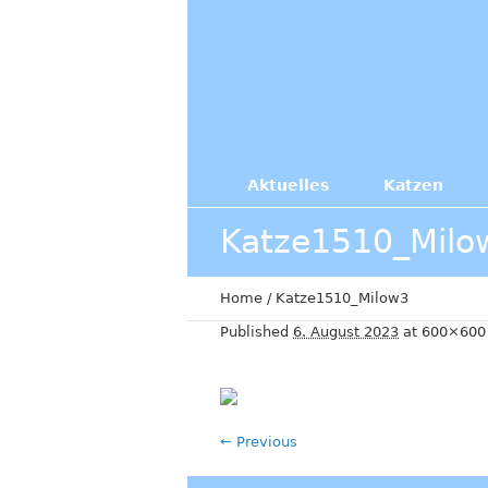
Aktuelles
Katzen
Katze1510_Milo
Home
/
Katze1510_Milow3
Published
6. August 2023
at 600×600
← Previous