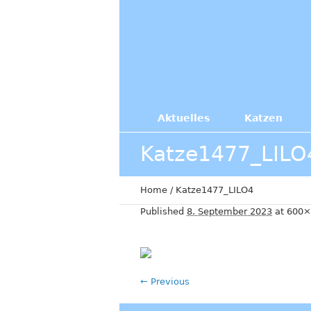
Aktuelles
Katzen
Katze1477_LILO
Home
/
Katze1477_LILO4
Published
8. September 2023
at 600×
← Previous