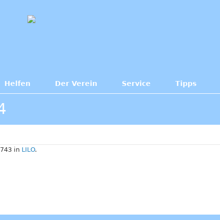
Helfen
Der Verein
Service
Tipps
4
743 in
LILO
.