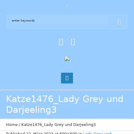
Katze1476_Lady Grey und
Darjeeling3
Home
/
Katze1476_Lady Grey und Darjeeling3
Published
22. März 2023
at 600×600 in
Lady Grey und