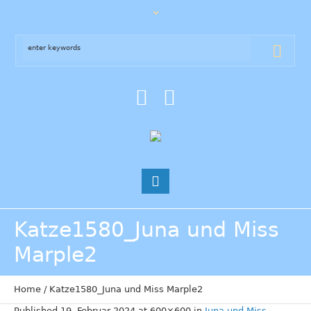
Katze1580_Juna und Miss
Marple2
Home
/
Katze1580_Juna und Miss Marple2
Published
19. Februar 2024
at 600×600 in
Juna und Miss