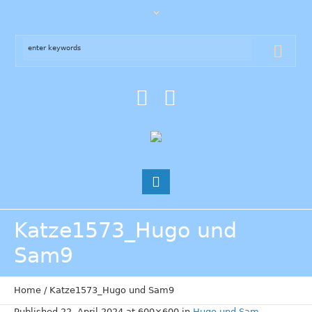
Katze1573_Hugo und
Sam9
Home
/
Katze1573_Hugo und Sam9
Published
22. April 2024
at 600×600 in
Hugo und Sam
.