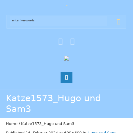
Katze1573_Hugo und
Sam3
Home
/
Katze1573_Hugo und Sam3
Published
16. Februar 2024
at 600×600 in
Hugo und Sam
.