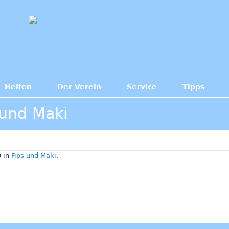
Helfen
Der Verein
Service
Tipps
 und Maki
 in
Fips und Maki
.