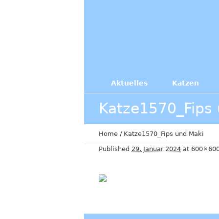
Aktuelles
Katzen
Katze1570_Fips
Home
/
Katze1570_Fips und Maki
Published
29. Januar 2024
at 600×600