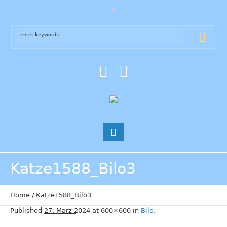
Katze1588_Bilo3
Home
/
Katze1588_Bilo3
Published
27. März 2024
at 600×600 in
Bilo
.