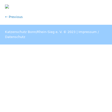
← Previous
Katzenschutz Bonn/Rhein-Sieg e. V. © 2023 |
Impressum
/
Datenschutz