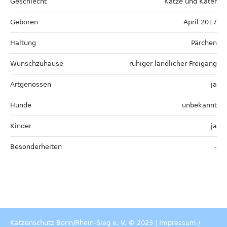
Geschlecht
Katze und Kater
Geboren
April 2017
Haltung
Pärchen
Wunschzuhause
ruhiger ländlicher Freigang
Artgenossen
ja
Hunde
unbekannt
Kinder
ja
Besonderheiten
-
Katzenschutz Bonn/Rhein-Sieg e. V. © 2023 |
Impressum
/