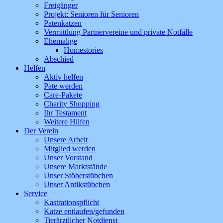
Freigänger
Projekt: Senioren für Senioren
Patenkatzen
Vermittlung Partnervereine und private Notfälle
Ehemalige
Homestories
Abschied
Helfen
Aktiv helfen
Pate werden
Care-Pakete
Charity Shopping
Ihr Testament
Weitere Hilfen
Der Verein
Unsere Arbeit
Mitglied werden
Unser Vorstand
Unsere Marktstände
Unser Stöberstübchen
Unser Antikstübchen
Service
Kastrationspflicht
Katze entlaufen/gefunden
Tierärztlicher Notdienst