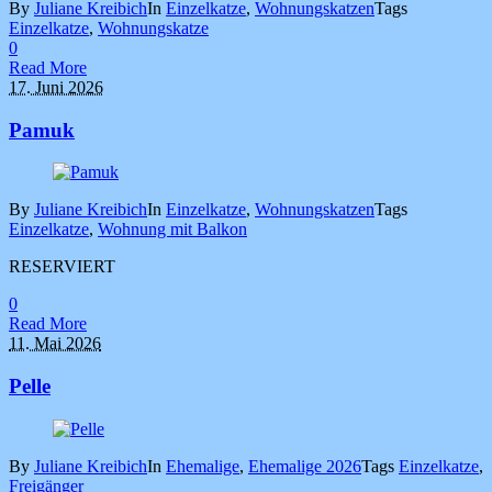
By
Juliane Kreibich
In
Einzelkatze
,
Wohnungskatzen
Tags
Einzelkatze
,
Wohnungskatze
0
Read More
17. Juni 2026
Pamuk
By
Juliane Kreibich
In
Einzelkatze
,
Wohnungskatzen
Tags
Einzelkatze
,
Wohnung mit Balkon
RESERVIERT
0
Read More
11. Mai 2026
Pelle
By
Juliane Kreibich
In
Ehemalige
,
Ehemalige 2026
Tags
Einzelkatze
,
Freigänger