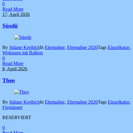
0
Read More
17. April 2026
Süsslü
By
Juliane Kreibich
In
Ehemalige
,
Ehemalige 2026
Tags
Einzelkatze
,
Wohnung mit Balkon
0
Read More
8. April 2026
Theo
By
Juliane Kreibich
In
Ehemalige
,
Ehemalige 2026
Tags
Einzelkatze
,
Freigänger
RESERVIERT
0
Read More