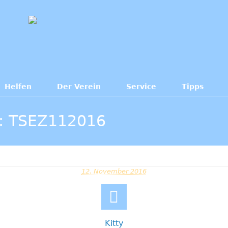
Helfen
Der Verein
Service
Tipps
: TSEZ112016
12. November 2016
Kitty