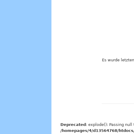
Es wurde letzten
Deprecated
: explode(): Passing null
/homepages/4/d13564768/htdocs/