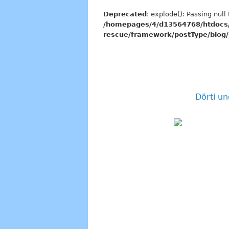
Deprecated
: explode(): Passing null
/homepages/4/d13564768/htdocs/
rescue/framework/postType/blog/
Dörti u