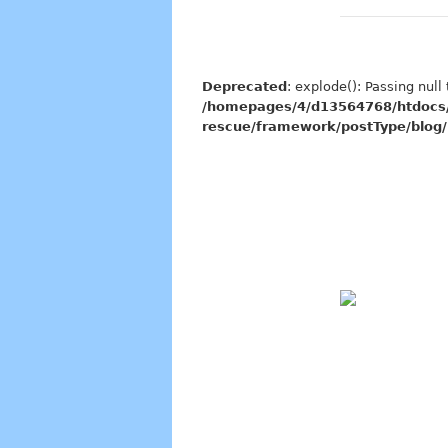
Deprecated
: explode(): Passing null
/homepages/4/d13564768/htdocs/
rescue/framework/postType/blog/