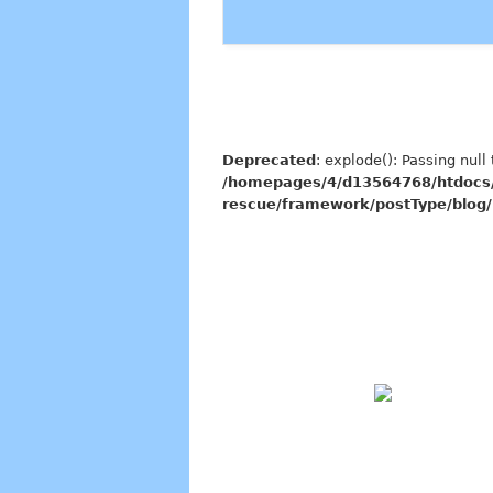
Deprecated
: explode(): Passing null
/homepages/4/d13564768/htdocs/
rescue/framework/postType/blog/