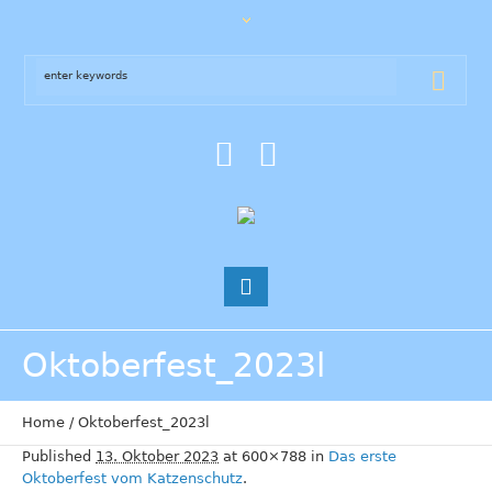
Oktoberfest_2023l
Home
/
Oktoberfest_2023l
Published
13. Oktober 2023
at 600×788 in
Das erste
Oktoberfest vom Katzenschutz
.