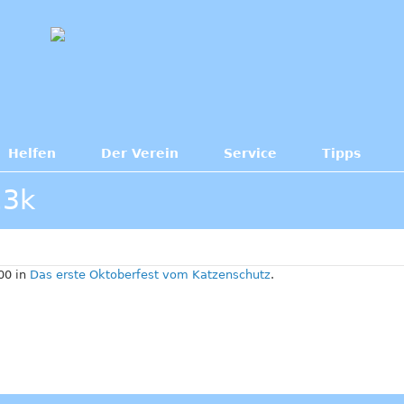
Helfen
Der Verein
Service
Tipps
23k
00 in
Das erste Oktoberfest vom Katzenschutz
.