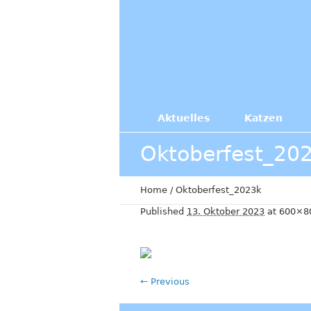
Aktuelles
Katzen
Oktoberfest_20
Home
/
Oktoberfest_2023k
Published
13. Oktober 2023
at 600×8
← Previous