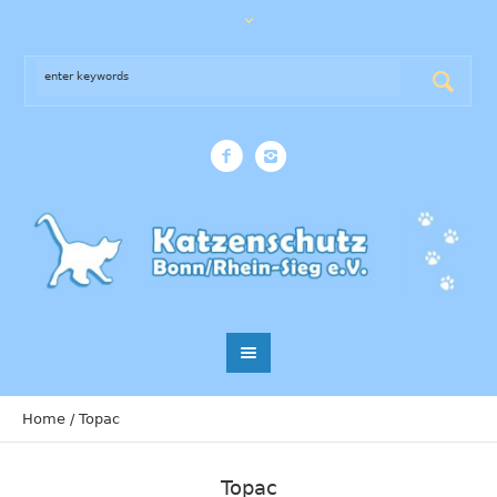
Home
/
Topac
Topac