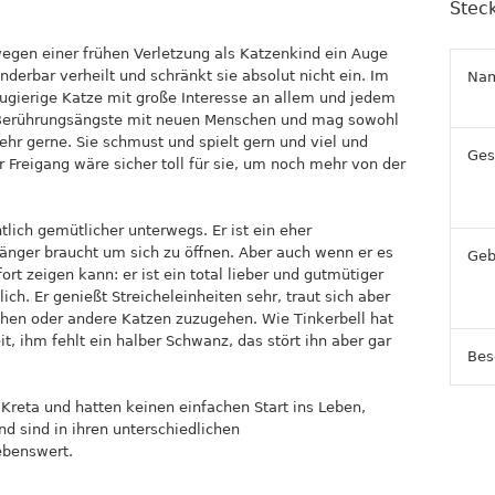
Steck
wegen einer frühen Verletzung als Katzenkind ein Auge
nderbar verheilt und schränkt sie absolut nicht ein. Im
Na
 neugierige Katze mit große Interesse an allem und jedem
i Berührungsängste mit neuen Menschen und mag sowohl
hr gerne. Sie schmust und spielt gern und viel und
Ges
r Freigang wäre sicher toll für sie, um noch mehr von der
tlich gemütlicher unterwegs. Er ist ein eher
 länger braucht um sich zu öffnen. Aber auch wenn er es
Geb
rt zeigen kann: er ist ein total lieber und gutmütiger
ich. Er genießt Streicheleinheiten sehr, traut sich aber
chen oder andere Katzen zuzugehen. Wie Tinkerbell hat
t, ihm fehlt ein halber Schwanz, das stört ihn aber gar
Bes
reta und hatten keinen einfachen Start ins Leben,
nd sind in ihren unterschiedlichen
ebenswert.