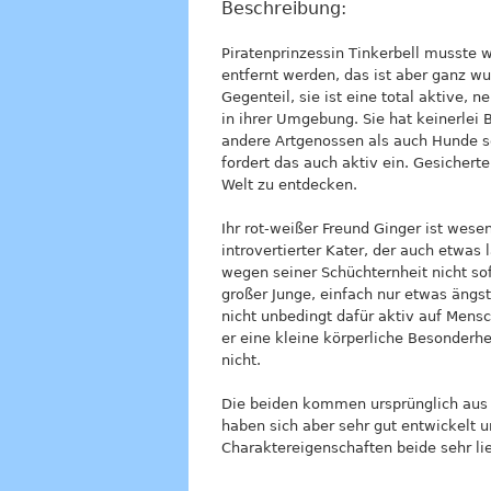
Beschreibung:
Piratenprinzessin Tinkerbell musste 
entfernt werden, das ist aber ganz wu
Gegenteil, sie ist eine total aktive,
in ihrer Umgebung. Sie hat keinerle
andere Artgenossen als auch Hunde se
fordert das auch aktiv ein. Gesicherte
Welt zu entdecken.
Ihr rot-weißer Freund Ginger ist wesen
introvertierter Kater, der auch etwas
wegen seiner Schüchternheit nicht sofo
großer Junge, einfach nur etwas ängstl
nicht unbedingt dafür aktiv auf Mens
er eine kleine körperliche Besonderhei
nicht.
Die beiden kommen ursprünglich aus K
haben sich aber sehr gut entwickelt u
Charaktereigenschaften beide sehr li