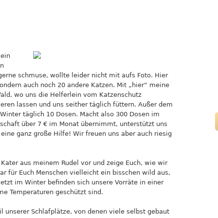
 ein
in
gerne schmuse, wollte leider nicht mit aufs Foto. Hier
 sondern auch noch 20 andere Katzen. Mit „hier“ meine
Wald, wo uns die Helferlein vom Katzenschutz
ieren lassen und uns seither täglich füttern. Außer dem
m Winter täglich 10 Dosen. Macht also 300 Dosen im
schaft über 7 € im Monat übernimmt, unterstützt uns
 eine ganz große Hilfe! Wir freuen uns aber auch riesig
d Kater aus meinem Rudel vor und zeige Euch, wie wir
ar für Euch Menschen vielleicht ein bisschen wild aus,
etzt im Winter befinden sich unsere Vorräte in einer
eme Temperaturen geschützt sind.
il unserer Schlafplätze, von denen viele selbst gebaut