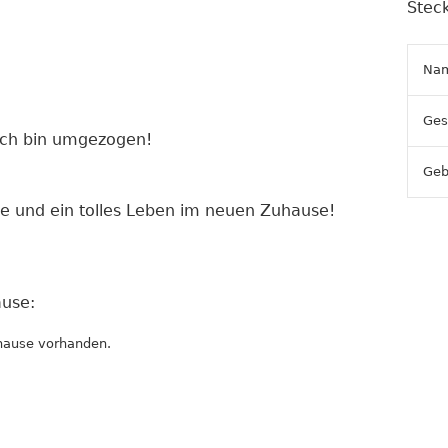
Steck
Na
Ges
Ich bin umgezogen!
Geb
te und ein tolles Leben im neuen Zuhause!
use:
hause vorhanden.