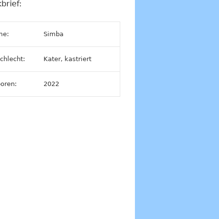
brief:
me:
Simba
chlecht:
Kater, kastriert
oren:
2022