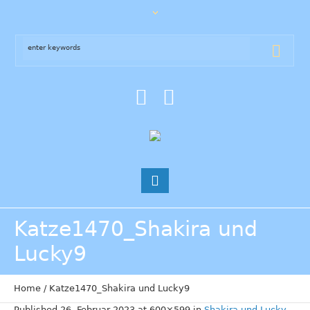
Katze1470_Shakira und
Lucky9
Home
/
Katze1470_Shakira und Lucky9
Published
26. Februar 2023
at 600×599 in
Shakira und Lucky
.