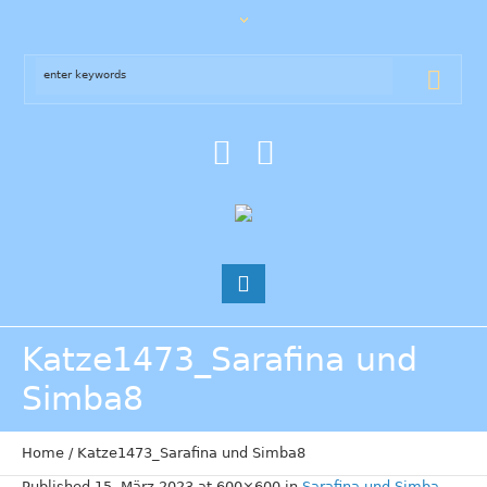
Katze1473_Sarafina und
Simba8
Home
/
Katze1473_Sarafina und Simba8
Published
15. März 2023
at 600×600 in
Sarafina und Simba
.