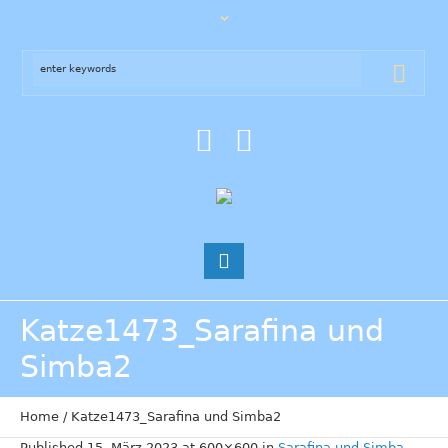
Katze1473_Sarafina und
Simba2
Home
/
Katze1473_Sarafina und Simba2
Published
15. März 2023
at 600×600 in
Sarafina und Simba
.