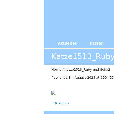
Aktuelles
Katzen
Katze1513_Ruby
Home
/
Katze1513_Ruby und Sofia2
Published
14. August 2023
at 600×60
← Previous