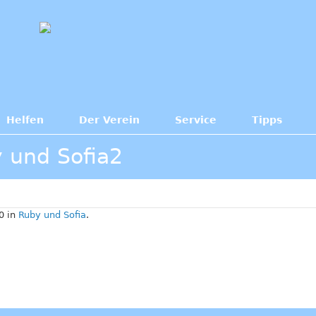
Helfen
Der Verein
Service
Tipps
 und Sofia2
0 in
Ruby und Sofia
.