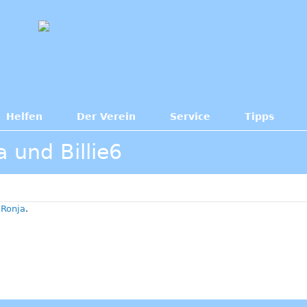
Helfen
Der Verein
Service
Tipps
 und Billie6
n
Ronja
.