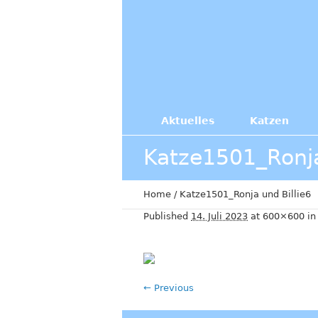
Aktuelles
Katzen
Katze1501_Ronja
Home
/
Katze1501_Ronja und Billie6
Published
14. Juli 2023
at 600×600 i
← Previous