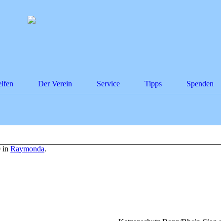
lfen
Der Verein
Service
Tipps
Spenden
 in
Raymonda
.