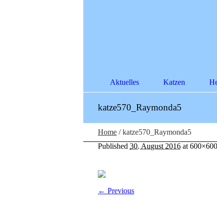
Aktuelles
Katzen
He
katze570_Raymonda5
Home
/
katze570_Raymonda5
Published
30. August 2016
at 600×600
← Previous