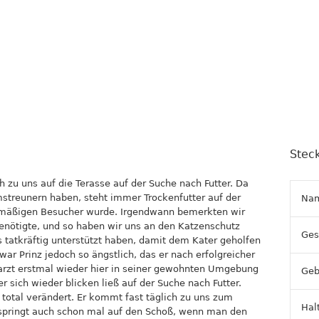
Steck
 zu uns auf die Terasse auf der Suche nach Futter. Da
mstreunern haben, steht immer Trockenfutter auf der
Na
elmäßigen Besucher wurde. Irgendwann bemerkten wir
benötigte, und so haben wir uns an den Katzenschutz
Ges
s tatkräftig unterstützt haben, damit dem Kater geholfen
r Prinz jedoch so ängstlich, das er nach erfolgreicher
arzt erstmal wieder hier in seiner gewohnten Umgebung
Geb
r sich wieder blicken ließ auf der Suche nach Futter.
h total verändert. Er kommt fast täglich zu uns zum
Hal
d springt auch schon mal auf den Schoß, wenn man den