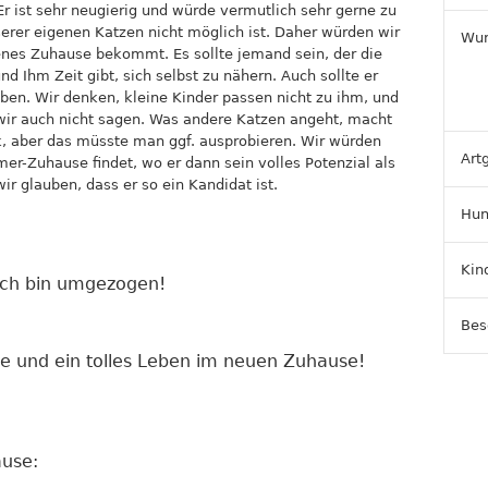
Er ist sehr neugierig und würde vermutlich sehr gerne zu
serer eigenen Katzen nicht möglich ist. Daher würden wir
Wun
enes Zuhause bekommt. Es sollte jemand sein, der die
nd Ihm Zeit gibt, sich selbst zu nähern. Auch sollte er
aben. Wir denken, kleine Kinder passen nicht zu ihm, und
wir auch nicht sagen. Was andere Katzen angeht, macht
k, aber das müsste man ggf. ausprobieren. Wir würden
Art
er-Zuhause findet, wo er dann sein volles Potenzial als
r glauben, dass er so ein Kandidat ist.
Hun
Kin
Ich bin umgezogen!
Bes
te und ein tolles Leben im neuen Zuhause!
use: