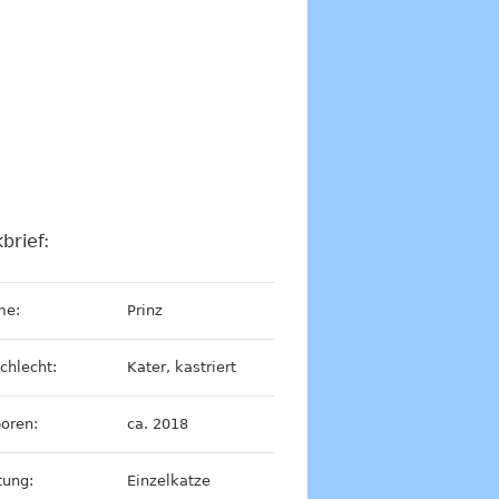
brief:
me:
Prinz
chlecht:
Kater, kastriert
oren:
ca. 2018
tung:
Einzelkatze