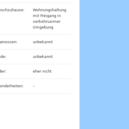
schzuhause:
Wohnungshaltung
mit Freigang in
verkehrsarmer
Umgebung
genossen:
unbekannt
de:
unbekannt
der:
eher nicht
onderheiten:
–