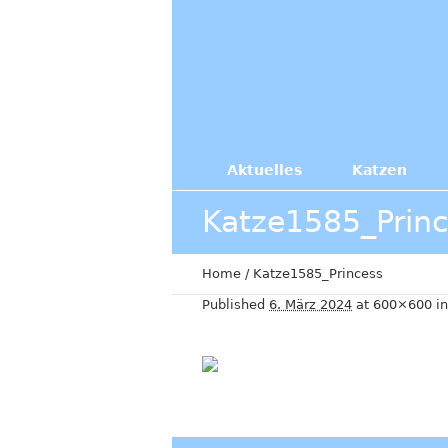
Aktuelles
Katzen
Katze1585_Prin
Home
/
Katze1585_Princess
Published
6. März 2024
at 600×600 i