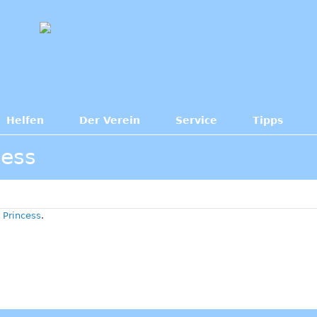
Helfen
Der Verein
Service
Tipps
cess
n
Princess
.