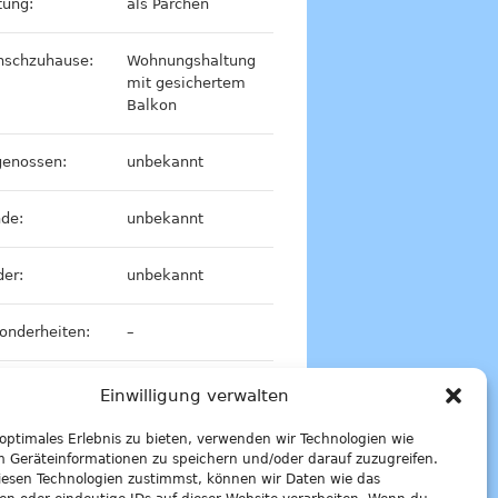
tung:
als Pärchen
schzuhause:
Wohnungshaltung
mit gesichertem
Balkon
genossen:
unbekannt
de:
unbekannt
der:
unbekannt
onderheiten:
–
Einwilligung verwalten
Freigänger
 optimales Erlebnis zu bieten, verwenden wir Technologien wie
m Geräteinformationen zu speichern und/oder darauf zuzugreifen.
esen Technologien zustimmst, können wir Daten wie das