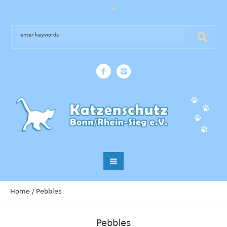
Home
/
Pebbles
Pebbles