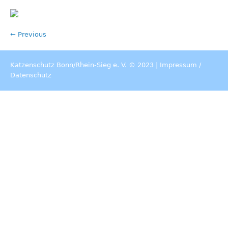
← Previous
Katzenschutz Bonn/Rhein-Sieg e. V. © 2023 |
Impressum
/
Datenschutz