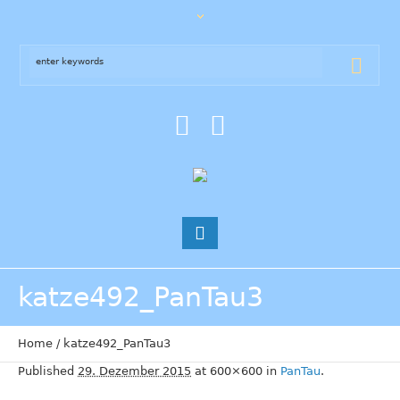
katze492_PanTau3
Home
/
katze492_PanTau3
Published
29. Dezember 2015
at 600×600 in
PanTau
.