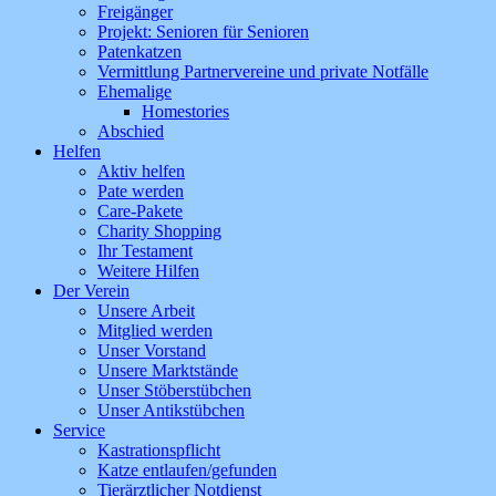
Freigänger
Projekt: Senioren für Senioren
Patenkatzen
Vermittlung Partnervereine und private Notfälle
Ehemalige
Homestories
Abschied
Helfen
Aktiv helfen
Pate werden
Care-Pakete
Charity Shopping
Ihr Testament
Weitere Hilfen
Der Verein
Unsere Arbeit
Mitglied werden
Unser Vorstand
Unsere Marktstände
Unser Stöberstübchen
Unser Antikstübchen
Service
Kastrationspflicht
Katze entlaufen/gefunden
Tierärztlicher Notdienst