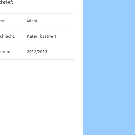
brief:
me:
Michi
chlecht:
Kater, kastriert
oren:
2012/2013