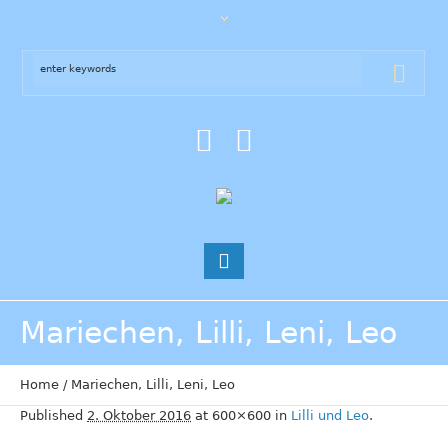
Mariechen, Lilli, Leni, Leo
Home
/
Mariechen, Lilli, Leni, Leo
Published
2. Oktober 2016
at 600×600 in
Lilli und Leo
.