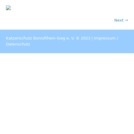
Next →
Katzenschutz Bonn/Rhein-Sieg e. V. © 2023 |
Impressum
/
Datenschutz