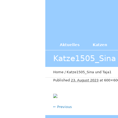
Aktuelles
Katzen
Katze1505_Sina 
Home
/
Katze1505_Sina und Taja1
Published
23. August 2023
at 600×60
← Previous