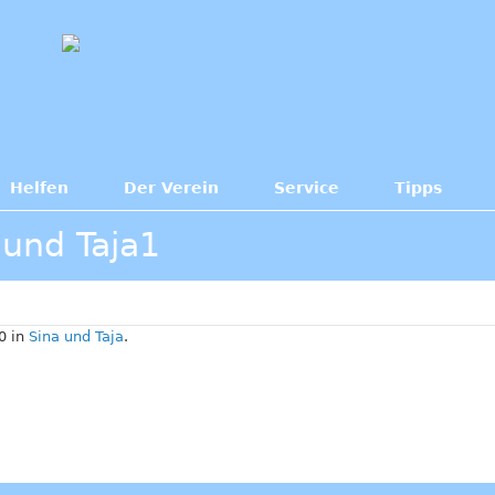
Helfen
Der Verein
Service
Tipps
und Taja1
0 in
Sina und Taja
.