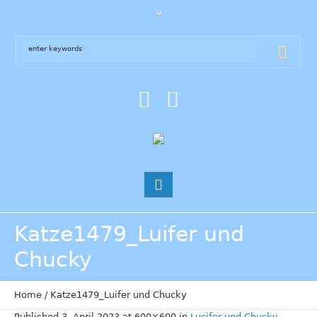
Katze1479_Luifer und
Chucky
Home
/
Katze1479_Luifer und Chucky
Published
3. April 2023
at 600×600 in
Lucifer und Chucky
.