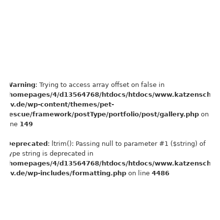
Warning
: Trying to access array offset on false in
/homepages/4/d13564768/htdocs/htdocs/www.katzenschut
ev.de/wp-content/themes/pet-
rescue/framework/postType/portfolio/post/gallery.php
on
line
149
Deprecated
: ltrim(): Passing null to parameter #1 ($string) of
type string is deprecated in
/homepages/4/d13564768/htdocs/htdocs/www.katzenschut
ev.de/wp-includes/formatting.php
on line
4486