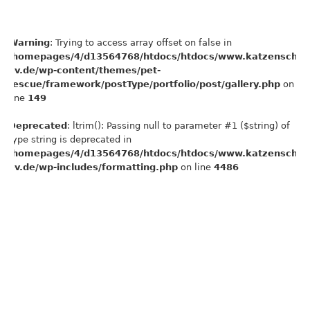
Warning
: Trying to access array offset on false in
/homepages/4/d13564768/htdocs/htdocs/www.katzenschut
ev.de/wp-content/themes/pet-
rescue/framework/postType/portfolio/post/gallery.php
on
line
149
Deprecated
: ltrim(): Passing null to parameter #1 ($string) of
type string is deprecated in
/homepages/4/d13564768/htdocs/htdocs/www.katzenschut
ev.de/wp-includes/formatting.php
on line
4486