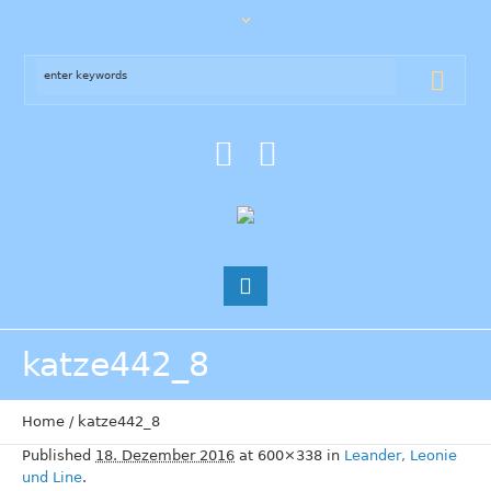
katze442_8
Home
/
katze442_8
Published
18. Dezember 2016
at 600×338 in
Leander, Leonie
und Line
.