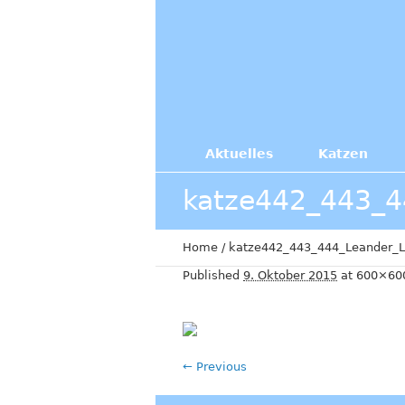
Aktuelles
Katzen
katze442_443_4
Home
/
katze442_443_444_Leander_L
Published
9. Oktober 2015
at 600×60
← Previous