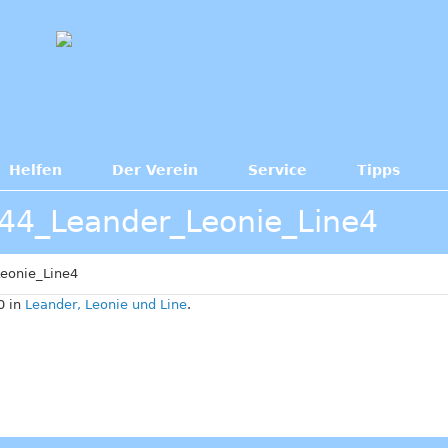
Helfen
Der Verein
Service
Tipps
44_Leander_Leonie_Line4
eonie_Line4
0 in
Leander, Leonie und Line
.